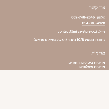
צור קשר
טלפון
:
052-748-2646
054-318-4928
מייל
:
contact@milya-store.co.il
כתובת
:
הנוטע 10/8 נתניה
(הגעה בתיאום מראש)
מדיניות
מדיניות ביטולים והחזרים
מדיניות משלוחים
תנאי השירות
Language
עברית
Created by Lpdigital
© Milya Store 2026