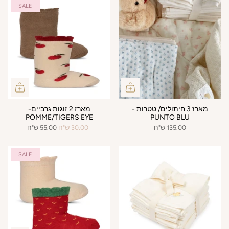
SALE
מארז 3 חיתולים/ טטרות -
מארז 2 זוגות גרביים-
POMME/TIGERS EYE
PUNTO BLU
135.00 ש"ח
30.00 ש"ח
55.00 ש"ח
SALE