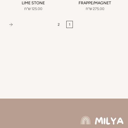
LIME STONE
FRAPPE/MAGNET
275.00 ש"ח
125.00 ש"ח
2
1